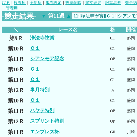
戻る
｜
投票所
｜
予想所
｜
馬券設定
｜
投票削除
｜
収支結果
｜
殿堂馬券
｜
競走結
｜
管理用
-競走結果-
▼
第11週
▲
＼
レース名
格
開催
第9Ｒ
浄法寺塗賞
C1
盛岡
第10Ｒ
Ｃ１
C1
盛岡
第11Ｒ
シアンモア記念
OP
盛岡
第10Ｒ
Ｃ１
C1
盛岡
第11Ｒ
Ｃ１
C1
盛岡
第12Ｒ
皐月特別
A
盛岡
第10Ｒ
Ｃ１
C1
盛岡
第11Ｒ
ハヤテ特別
OP
盛岡
第12Ｒ
スプリント特別
OP
盛岡
第11Ｒ
エンプレス杯
GII
川崎