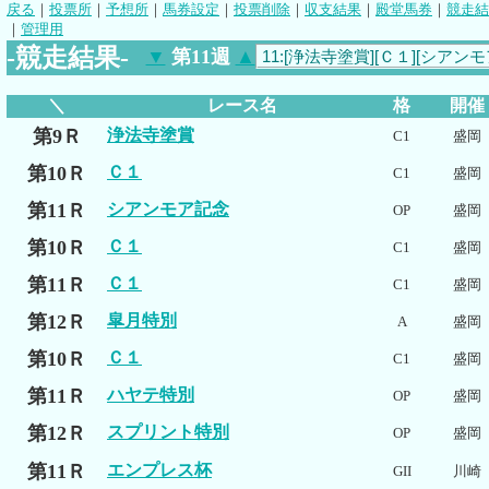
戻る
｜
投票所
｜
予想所
｜
馬券設定
｜
投票削除
｜
収支結果
｜
殿堂馬券
｜
競走結
｜
管理用
-競走結果-
▼
第11週
▲
＼
レース名
格
開催
第9Ｒ
浄法寺塗賞
C1
盛岡
第10Ｒ
Ｃ１
C1
盛岡
第11Ｒ
シアンモア記念
OP
盛岡
第10Ｒ
Ｃ１
C1
盛岡
第11Ｒ
Ｃ１
C1
盛岡
第12Ｒ
皐月特別
A
盛岡
第10Ｒ
Ｃ１
C1
盛岡
第11Ｒ
ハヤテ特別
OP
盛岡
第12Ｒ
スプリント特別
OP
盛岡
第11Ｒ
エンプレス杯
GII
川崎