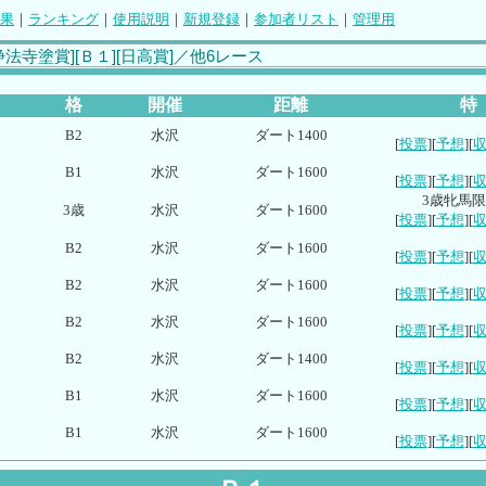
果
｜
ランキング
｜
使用説明
｜
新規登録
｜
参加者リスト
｜
管理用
格
開催
距離
特
B2
水沢
ダート1400
[
投票
][
予想
][
B1
水沢
ダート1600
[
投票
][
予想
][
3歳牝馬
3歳
水沢
ダート1600
[
投票
][
予想
][
B2
水沢
ダート1600
[
投票
][
予想
][
B2
水沢
ダート1600
[
投票
][
予想
][
B2
水沢
ダート1600
[
投票
][
予想
][
B2
水沢
ダート1400
[
投票
][
予想
][
B1
水沢
ダート1600
[
投票
][
予想
][
B1
水沢
ダート1600
[
投票
][
予想
][