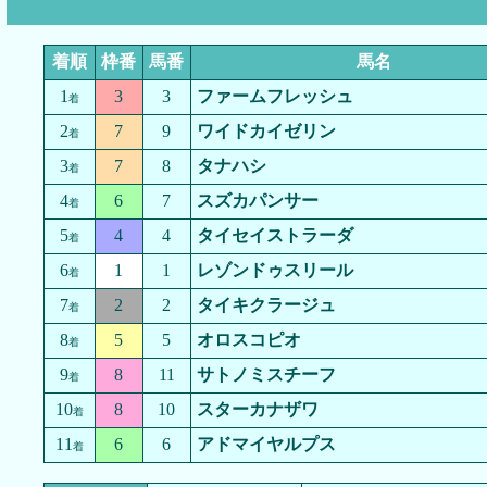
着順
枠番
馬番
馬名
1
3
3
ファームフレッシュ
着
2
7
9
ワイドカイゼリン
着
3
7
8
タナハシ
着
4
6
7
スズカパンサー
着
5
4
4
タイセイストラーダ
着
6
1
1
レゾンドゥスリール
着
7
2
2
タイキクラージュ
着
8
5
5
オロスコピオ
着
9
8
11
サトノミスチーフ
着
10
8
10
スターカナザワ
着
11
6
6
アドマイヤルプス
着