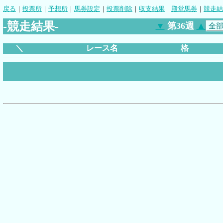
戻る
｜
投票所
｜
予想所
｜
馬券設定
｜
投票削除
｜
収支結果
｜
殿堂馬券
｜
競走結
-競走結果-
▼
第36週
▲
＼
レース名
格