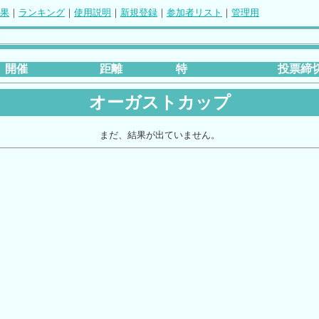
果
｜
ランキング
｜
使用説明
｜
新規登録
｜
参加者リスト
｜
管理用
開催
距離
特
投票締
オーガストカップ
まだ、結果が出ていません。
s