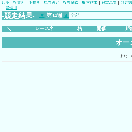
戻る
｜
投票所
｜
予想所
｜
馬券設定
｜
投票削除
｜
収支結果
｜
殿堂馬券
｜
競走結
｜
管理用
-競走結果-
▼
第34週
▲
＼
レース名
格
開催
距
オー
まだ、