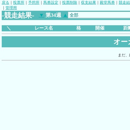
戻る
｜
投票所
｜
予想所
｜
馬券設定
｜
投票削除
｜
収支結果
｜
殿堂馬券
｜
競走結
｜
管理用
-競走結果-
▼
第34週
▲
＼
レース名
格
開催
距
オー
まだ、