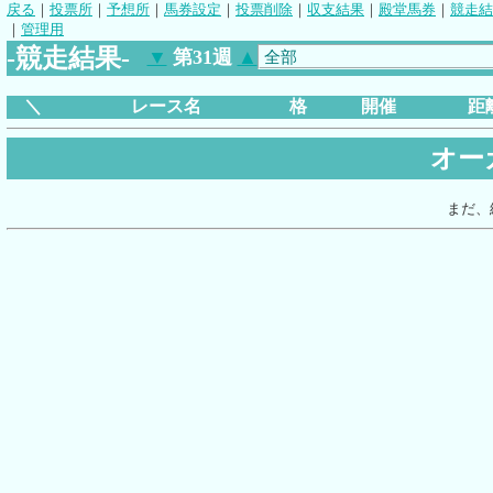
戻る
｜
投票所
｜
予想所
｜
馬券設定
｜
投票削除
｜
収支結果
｜
殿堂馬券
｜
競走結
｜
管理用
-競走結果-
▼
第31週
▲
＼
レース名
格
開催
距
オー
まだ、