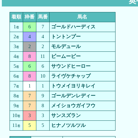
奥
着順
枠番
馬番
馬名
1
6
7
ゴールドハーディス
着
2
4
4
トントンプー
着
3
2
2
モルデュール
着
4
8
11
ビームービー
着
5
6
6
サウンドヒーロー
着
6
8
10
ライヴケチャップ
着
7
1
1
トウメイヨリキレイ
着
8
7
9
ゴールデンレディー
着
9
7
8
メイショウガイフウ
着
10
3
3
サンスズラン
着
11
5
5
ヒナノツルツル
着