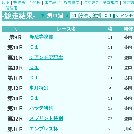
戻る
｜
投票所
｜
予想所
｜
馬券設定
｜
投票削除
｜
収支結果
｜
殿堂馬券
｜
競走結
｜
管理用
-競走結果-
▼
第11週
▲
＼
レース名
格
開催
第9Ｒ
浄法寺塗賞
C1
盛岡
第10Ｒ
Ｃ１
C1
盛岡
第11Ｒ
シアンモア記念
OP
盛岡
第10Ｒ
Ｃ１
C1
盛岡
第11Ｒ
Ｃ１
C1
盛岡
第12Ｒ
皐月特別
A
盛岡
第10Ｒ
Ｃ１
C1
盛岡
第11Ｒ
ハヤテ特別
OP
盛岡
第12Ｒ
スプリント特別
OP
盛岡
第11Ｒ
エンプレス杯
GII
川崎