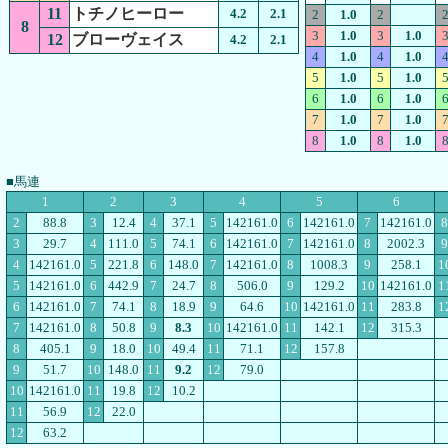
11
トチノヒーロー
4.2
2.1
2
1.0
2
8
3
1.0
3
1.0
12
ブローヴェイス
4.2
2.1
4
1.0
4
1.0
5
1.0
5
1.0
6
1.0
6
1.0
7
1.0
7
1.0
8
1.0
8
1.0
■馬連
1
2
3
4
5
6
2
88.8
3
12.4
4
37.1
5
142161.0
6
142161.0
7
142161.0
8
3
29.7
4
111.0
5
74.1
6
142161.0
7
142161.0
8
2002.3
9
4
142161.0
5
221.8
6
148.0
7
142161.0
8
1008.3
9
258.1
1
5
142161.0
6
442.9
7
24.7
8
506.0
9
129.2
10
142161.0
1
6
142161.0
7
74.1
8
18.9
9
64.6
10
142161.0
11
283.8
1
7
142161.0
8
50.8
9
8.3
10
142161.0
11
142.1
12
315.3
8
405.1
9
18.0
10
49.4
11
71.1
12
157.8
9
51.7
10
148.0
11
9.2
12
79.0
10
142161.0
11
19.8
12
10.2
11
56.9
12
22.0
12
63.2