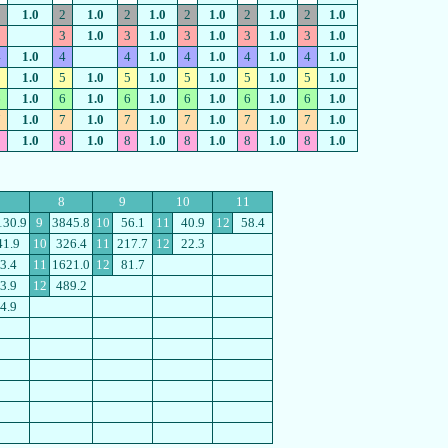
2
1.0
2
1.0
2
1.0
2
1.0
2
1.0
2
1.0
3
3
1.0
3
1.0
3
1.0
3
1.0
3
1.0
4
1.0
4
4
1.0
4
1.0
4
1.0
4
1.0
5
1.0
5
1.0
5
1.0
5
1.0
5
1.0
5
1.0
6
1.0
6
1.0
6
1.0
6
1.0
6
1.0
6
1.0
7
1.0
7
1.0
7
1.0
7
1.0
7
1.0
7
1.0
8
1.0
8
1.0
8
1.0
8
1.0
8
1.0
8
1.0
8
9
10
11
130.9
9
3845.8
10
56.1
11
40.9
12
58.4
41.9
10
326.4
11
217.7
12
22.3
3.4
11
1621.0
12
81.7
3.9
12
489.2
4.9