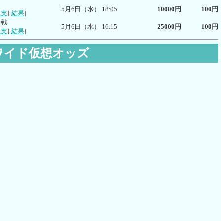
5月6日（水） 18:05
10000円
100円
収支
][
結果
]
定戦
5月6日（水） 16:15
25000円
100円
収支
][
結果
]
ワイド仮想オッズ