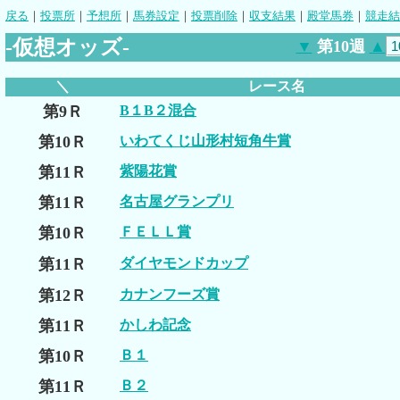
戻る
｜
投票所
｜
予想所
｜
馬券設定
｜
投票削除
｜
収支結果
｜
殿堂馬券
｜
競走結
-仮想オッズ-
▼
第10週
▲
＼
レース名
第9Ｒ
B１B２混合
第10Ｒ
いわてくじ山形村短角牛賞
第11Ｒ
紫陽花賞
第11Ｒ
名古屋グランプリ
第10Ｒ
ＦＥＬＬ賞
第11Ｒ
ダイヤモンドカップ
第12Ｒ
カナンフーズ賞
第11Ｒ
かしわ記念
第10Ｒ
Ｂ１
第11Ｒ
Ｂ２