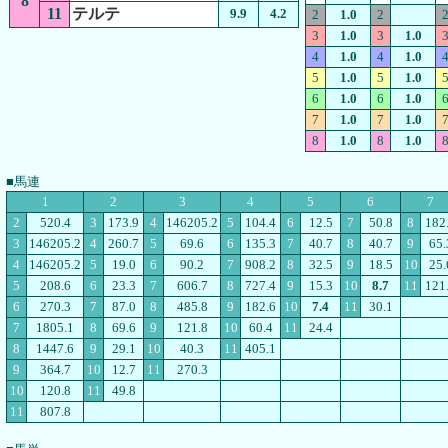
8
11
テルテ
9.9
4.2
2
1.0
2
3
1.0
3
1.0
4
1.0
4
1.0
5
1.0
5
1.0
6
1.0
6
1.0
7
1.0
7
1.0
8
1.0
8
1.0
■馬連
1
2
3
4
5
6
7
2
520.4
3
173.9
4
146205.2
5
104.4
6
12.5
7
50.8
8
182
3
146205.2
4
260.7
5
69.6
6
135.3
7
40.7
8
40.7
9
65.
4
146205.2
5
19.0
6
90.2
7
908.2
8
32.5
9
18.5
10
25.
5
208.6
6
23.3
7
606.7
8
727.4
9
15.3
10
8.7
11
121
6
270.3
7
87.0
8
485.8
9
182.6
10
7.4
11
30.1
7
1805.1
8
69.6
9
121.8
10
60.4
11
24.4
8
1447.6
9
29.1
10
40.3
11
405.1
9
364.7
10
12.7
11
270.3
10
120.8
11
49.8
11
807.8