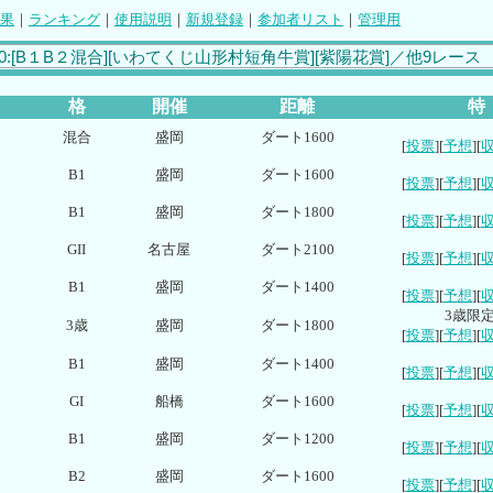
果
｜
ランキング
｜
使用説明
｜
新規登録
｜
参加者リスト
｜
管理用
格
開催
距離
特
混合
盛岡
ダート1600
[
投票
][
予想
][
B1
盛岡
ダート1600
[
投票
][
予想
][
B1
盛岡
ダート1800
[
投票
][
予想
][
GII
名古屋
ダート2100
[
投票
][
予想
][
B1
盛岡
ダート1400
[
投票
][
予想
][
3歳限
3歳
盛岡
ダート1800
[
投票
][
予想
][
B1
盛岡
ダート1400
[
投票
][
予想
][
GI
船橋
ダート1600
[
投票
][
予想
][
B1
盛岡
ダート1200
[
投票
][
予想
][
B2
盛岡
ダート1600
[
投票
][
予想
][