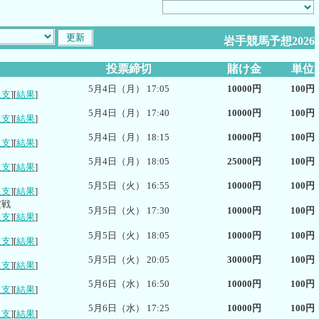
岩手競馬予想2026
投票締切
賭け金
単位
5月4日（月） 17:05
10000円
100円
収支
][
結果
]
5月4日（月） 17:40
10000円
100円
収支
][
結果
]
5月4日（月） 18:15
10000円
100円
収支
][
結果
]
5月4日（月） 18:05
25000円
100円
収支
][
結果
]
5月5日（火） 16:55
10000円
100円
収支
][
結果
]
定戦
5月5日（火） 17:30
10000円
100円
収支
][
結果
]
5月5日（火） 18:05
10000円
100円
収支
][
結果
]
5月5日（火） 20:05
30000円
100円
収支
][
結果
]
5月6日（水） 16:50
10000円
100円
収支
][
結果
]
5月6日（水） 17:25
10000円
100円
収支
][
結果
]