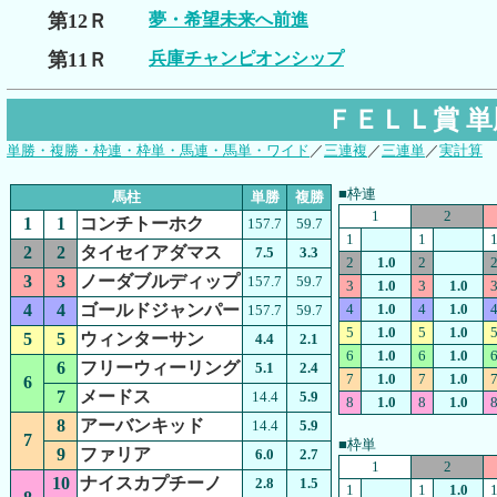
第12Ｒ
夢・希望未来へ前進
第11Ｒ
兵庫チャンピオンシップ
ＦＥＬＬ賞 
単勝・複勝・枠連・枠単・馬連・馬単・ワイド
／
三連複
／
三連単
／
実計算
■枠連
馬柱
単勝
複勝
1
2
1
1
コンチトーホク
157.7
59.7
1
1
2
2
タイセイアダマス
7.5
3.3
2
1.0
2
3
3
ノーダブルディップ
157.7
59.7
3
1.0
3
1.0
4
4
ゴールドジャンパー
4
1.0
4
1.0
157.7
59.7
5
1.0
5
1.0
5
5
ウィンターサン
4.4
2.1
6
1.0
6
1.0
6
フリーウィーリング
5.1
2.4
7
1.0
7
1.0
6
7
メードス
14.4
5.9
8
1.0
8
1.0
8
アーバンキッド
14.4
5.9
7
■枠単
9
ファリア
6.0
2.7
1
2
10
ナイスカプチーノ
2.8
1.5
1
1
1.0