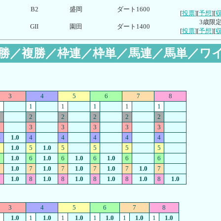
B2
盛岡
ダート1600
[
投票
][
予想
][
3歳限
GII
園田
ダート1400
[
投票
][
予想
][
単勝／複勝／枠連／枠単／馬連／馬単／ワ
3
4
5
6
7
8
1
1
1
1
1
1
2
2
2
2
2
2
3
3
3
3
3
3
4
1.0
4
4
4
4
4
5
1.0
5
1.0
5
5
5
5
6
1.0
6
1.0
6
1.0
6
1.0
6
6
7
1.0
7
1.0
7
1.0
7
1.0
7
1.0
7
8
1.0
8
1.0
8
1.0
8
1.0
8
1.0
8
1.0
3
4
5
6
7
8
1
1.0
1
1.0
1
1.0
1
1.0
1
1.0
1
1.0