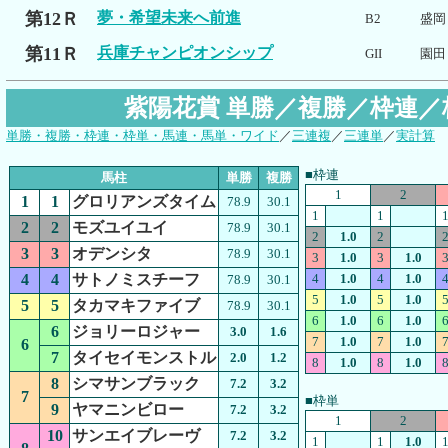
第12Ｒ
夢・希望未来へ前進
B2
盛岡
第11Ｒ
兵庫チャンピオンシップ
GII
園田
紫陽花賞 単勝／複勝／枠連
単勝・複勝・枠連・枠単・馬連・馬単・ワイド
／
三連複
／
三連単
／
実計算
■枠連
馬柱
単勝
複勝
1
2
1
1
グロリアンズタイム
78.9
30.1
1
1
2
2
モズユイユイ
78.9
30.1
2
1.0
2
3
3
オデンシタ
78.9
30.1
3
1.0
3
1.0
4
4
サトノミスチーフ
4
1.0
4
1.0
78.9
30.1
5
1.0
5
1.0
5
5
タカマキファイブ
78.9
30.1
6
1.0
6
1.0
6
ジョリーロジャー
3.0
1.6
7
1.0
7
1.0
6
7
タイセイモンストル
2.0
1.2
8
1.0
8
1.0
8
シマサンブラック
7.2
3.2
7
■枠単
9
ヤマニンビロー
7.2
3.2
1
2
10
サンエイブレーヴ
7.2
3.2
1
1
1.0