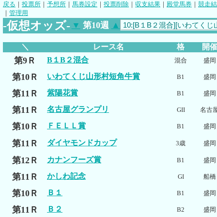
戻る
｜
投票所
｜
予想所
｜
馬券設定
｜
投票削除
｜
収支結果
｜
殿堂馬券
｜
競走結
｜
管理用
-仮想オッズ-
▼
第10週
▲
＼
レース名
格
開
第9Ｒ
B１B２混合
混合
盛岡
第10Ｒ
いわてくじ山形村短角牛賞
B1
盛岡
第11Ｒ
紫陽花賞
B1
盛岡
第11Ｒ
名古屋グランプリ
GII
名古
第10Ｒ
ＦＥＬＬ賞
B1
盛岡
第11Ｒ
ダイヤモンドカップ
3歳
盛岡
第12Ｒ
カナンフーズ賞
B1
盛岡
第11Ｒ
かしわ記念
GI
船橋
第10Ｒ
Ｂ１
B1
盛岡
第11Ｒ
Ｂ２
B2
盛岡