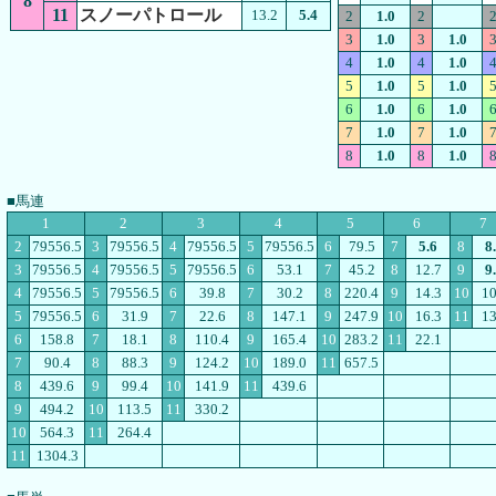
8
11
スノーパトロール
13.2
5.4
2
1.0
2
3
1.0
3
1.0
4
1.0
4
1.0
5
1.0
5
1.0
6
1.0
6
1.0
7
1.0
7
1.0
8
1.0
8
1.0
■馬連
1
2
3
4
5
6
7
2
79556.5
3
79556.5
4
79556.5
5
79556.5
6
79.5
7
5.6
8
8
3
79556.5
4
79556.5
5
79556.5
6
53.1
7
45.2
8
12.7
9
9
4
79556.5
5
79556.5
6
39.8
7
30.2
8
220.4
9
14.3
10
10
5
79556.5
6
31.9
7
22.6
8
147.1
9
247.9
10
16.3
11
13
6
158.8
7
18.1
8
110.4
9
165.4
10
283.2
11
22.1
7
90.4
8
88.3
9
124.2
10
189.0
11
657.5
8
439.6
9
99.4
10
141.9
11
439.6
9
494.2
10
113.5
11
330.2
10
564.3
11
264.4
11
1304.3