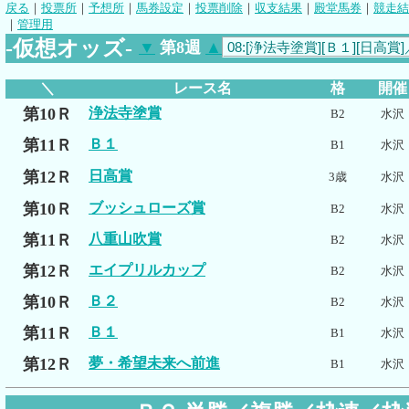
戻る
｜
投票所
｜
予想所
｜
馬券設定
｜
投票削除
｜
収支結果
｜
殿堂馬券
｜
競走結
｜
管理用
-仮想オッズ-
▼
第8週
▲
＼
レース名
格
開催
第10Ｒ
浄法寺塗賞
B2
水沢
第11Ｒ
Ｂ１
B1
水沢
第12Ｒ
日高賞
3歳
水沢
第10Ｒ
ブッシュローズ賞
B2
水沢
第11Ｒ
八重山吹賞
B2
水沢
第12Ｒ
エイプリルカップ
B2
水沢
第10Ｒ
Ｂ２
B2
水沢
第11Ｒ
Ｂ１
B1
水沢
第12Ｒ
夢・希望未来へ前進
B1
水沢