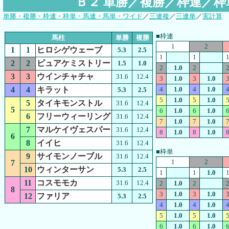
Ｂ２ 単勝／複勝／枠連／
単勝・複勝・枠連・枠単・馬連・馬単・ワイド
／
三連複
／
三連単
／
実計算
■枠連
馬柱
単勝
複勝
1
2
1
1
ヒロシゲウェーブ
5.3
2.5
1
1
2
2
ピュアケミストリー
1.5
1.0
2
1.0
2
3
3
ウインチャチャ
31.6
12.4
3
1.0
3
1.0
4
4
キラット
4
1.0
4
1.0
5.3
2.5
5
1.0
5
1.0
5
タイキモンストル
31.6
12.4
5
6
1.0
6
1.0
6
フリーウィーリング
31.6
12.4
7
1.0
7
1.0
7
マルケイヴェスパー
31.6
12.4
8
1.0
8
1.0
6
8
イイヒ
31.6
12.4
■枠単
9
サイモンノーブル
31.6
12.4
1
2
7
10
ウィンターサン
5.3
2.5
1
1
1.0
11
コスモモカ
31.6
12.4
2
1.0
2
8
3
1.0
3
1.0
12
ファリア
5.3
2.5
4
1.0
4
1.0
5
1.0
5
1.0
6
1.0
6
1.0