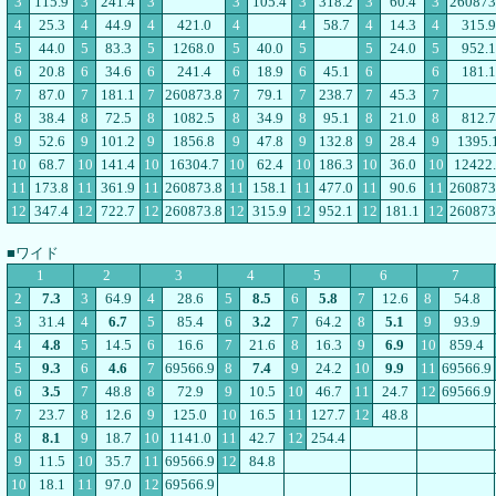
3
115.9
3
241.4
3
3
105.4
3
318.2
3
60.4
3
260873
4
25.3
4
44.9
4
421.0
4
4
58.7
4
14.3
4
315.9
5
44.0
5
83.3
5
1268.0
5
40.0
5
5
24.0
5
952.1
6
20.8
6
34.6
6
241.4
6
18.9
6
45.1
6
6
181.1
7
87.0
7
181.1
7
260873.8
7
79.1
7
238.7
7
45.3
7
8
38.4
8
72.5
8
1082.5
8
34.9
8
95.1
8
21.0
8
812.7
9
52.6
9
101.2
9
1856.8
9
47.8
9
132.8
9
28.4
9
1395.
10
68.7
10
141.4
10
16304.7
10
62.4
10
186.3
10
36.0
10
12422
11
173.8
11
361.9
11
260873.8
11
158.1
11
477.0
11
90.6
11
260873
12
347.4
12
722.7
12
260873.8
12
315.9
12
952.1
12
181.1
12
260873
■ワイド
1
2
3
4
5
6
7
2
7.3
3
64.9
4
28.6
5
8.5
6
5.8
7
12.6
8
54.8
3
31.4
4
6.7
5
85.4
6
3.2
7
64.2
8
5.1
9
93.9
4
4.8
5
14.5
6
16.6
7
21.6
8
16.3
9
6.9
10
859.4
5
9.3
6
4.6
7
69566.9
8
7.4
9
24.2
10
9.9
11
69566.9
6
3.5
7
48.8
8
72.9
9
10.5
10
46.7
11
24.7
12
69566.9
7
23.7
8
12.6
9
125.0
10
16.5
11
127.7
12
48.8
8
8.1
9
18.7
10
1141.0
11
42.7
12
254.4
9
11.5
10
35.7
11
69566.9
12
84.8
10
18.1
11
97.0
12
69566.9