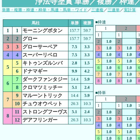
浄法寺塗賞 単勝／複勝／枠連
単勝・複勝・枠連・枠単・馬連・馬単・ワイド
／
三連複
／
三連単
／
実計算
■枠連
馬柱
単勝
複勝
1
2
1
1
モーニングボタン
157.7
59.7
1
1
2
2
グロー
157.7
59.7
2
1.0
2
3
3
グローサーベア
7.5
3.3
3
1.0
3
1.0
4
4
スーパーリベロ
4
1.0
4
1.0
7.5
3.3
5
1.0
5
1.0
5
キトゥンズルンバ
2.8
1.5
5
6
1.0
6
1.0
6
ドナマギー
9.9
4.2
7
1.0
7
1.0
7
ダークファンタジー
14.4
5.9
8
1.0
8
1.0
6
8
クロマツミッチー
5.1
2.4
■枠単
9
マルーントリック
14.4
5.9
1
2
7
10
チュウオウペット
26.3
10.3
1
1
1.0
11
ストロングフーヴス
5.1
2.4
2
1.0
2
8
3
1.0
3
1.0
12
デアフリンガー
26.3
10.3
4
1.0
4
1.0
5
1.0
5
1.0
6
1.0
6
1.0