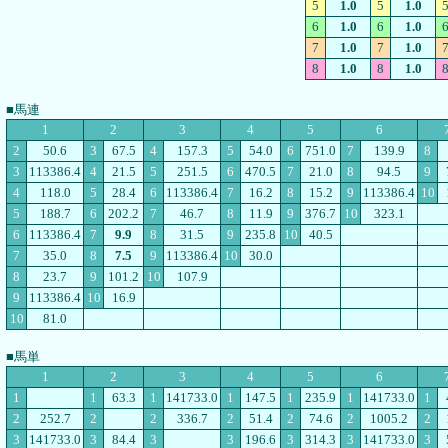
5
1.0
5
1.0
6
1.0
6
1.0
7
1.0
7
1.0
8
1.0
8
1.0
■馬連
1
2
3
4
5
6
2
50.6
3
67.5
4
157.3
5
54.0
6
751.0
7
139.9
8
3
113386.4
4
21.5
5
251.5
6
470.5
7
21.0
8
94.5
9
4
118.0
5
28.4
6
113386.4
7
16.2
8
15.2
9
113386.4
10
5
188.7
6
202.2
7
46.7
8
11.9
9
376.7
10
323.1
6
113386.4
7
9.9
8
31.5
9
235.8
10
40.5
7
35.0
8
7.5
9
113386.4
10
30.0
8
23.7
9
101.2
10
107.9
9
113386.4
10
16.9
10
81.0
■馬単
1
2
3
4
5
6
1
1
63.3
1
141733.0
1
147.5
1
235.9
1
141733.0
1
2
252.7
2
2
336.7
2
51.4
2
74.6
2
1005.2
2
3
141733.0
3
84.4
3
3
196.6
3
314.3
3
141733.0
3