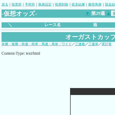
戻る
｜
投票所
｜
予想所
｜
馬券設定
｜
投票削除
｜
収支結果
｜
殿堂馬券
｜
競走結
-仮想オッズ-
▼
第29週
▲
＼
レース名
格
オーガストカップ
単勝・複勝・枠連・枠単・馬連・馬単・ワイド
／
三連複
／
三連単
／
実計算
Content-Type: text/html