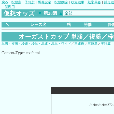
戻る
｜
投票所
｜
予想所
｜
馬券設定
｜
投票削除
｜
収支結果
｜
殿堂馬券
｜
競走結
｜
管理用
-仮想オッズ-
▼
第28週
▲
＼
レース名
格
開催
距
オーガストカップ 単勝／複勝／
単勝・複勝・枠連・枠単・馬連・馬単・ワイド
／
三連複
／
三連単
／
実計算
Content-Type: text/html
./ticket/tic