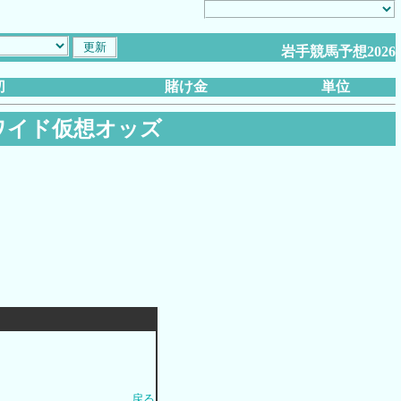
岩手競馬予想2026
切
賭け金
単位
ワイド仮想オッズ
戻る