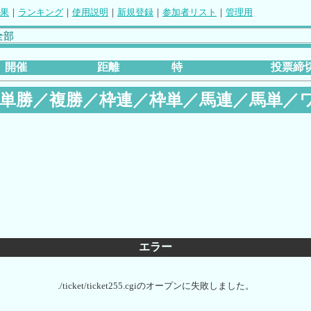
果
｜
ランキング
｜
使用説明
｜
新規登録
｜
参加者リスト
｜
管理用
開催
距離
特
投票締
 単勝／複勝／枠連／枠単／馬連／馬単／
エラー
./ticket/ticket255.cgiのオープンに失敗しました。