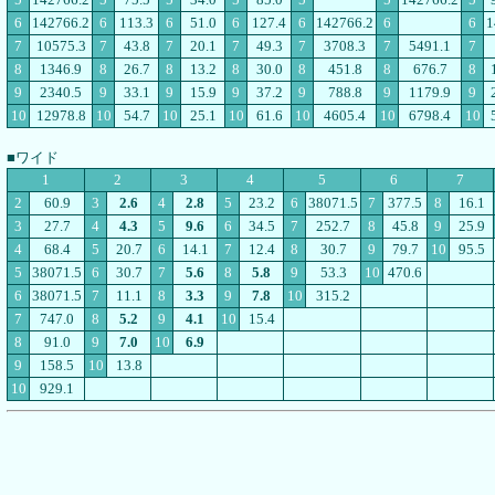
6
142766.2
6
113.3
6
51.0
6
127.4
6
142766.2
6
6
1
7
10575.3
7
43.8
7
20.1
7
49.3
7
3708.3
7
5491.1
7
8
1346.9
8
26.7
8
13.2
8
30.0
8
451.8
8
676.7
8
9
2340.5
9
33.1
9
15.9
9
37.2
9
788.8
9
1179.9
9
10
12978.8
10
54.7
10
25.1
10
61.6
10
4605.4
10
6798.4
10
■ワイド
1
2
3
4
5
6
7
2
60.9
3
2.6
4
2.8
5
23.2
6
38071.5
7
377.5
8
16.1
3
27.7
4
4.3
5
9.6
6
34.5
7
252.7
8
45.8
9
25.9
4
68.4
5
20.7
6
14.1
7
12.4
8
30.7
9
79.7
10
95.5
5
38071.5
6
30.7
7
5.6
8
5.8
9
53.3
10
470.6
6
38071.5
7
11.1
8
3.3
9
7.8
10
315.2
7
747.0
8
5.2
9
4.1
10
15.4
8
91.0
9
7.0
10
6.9
9
158.5
10
13.8
10
929.1