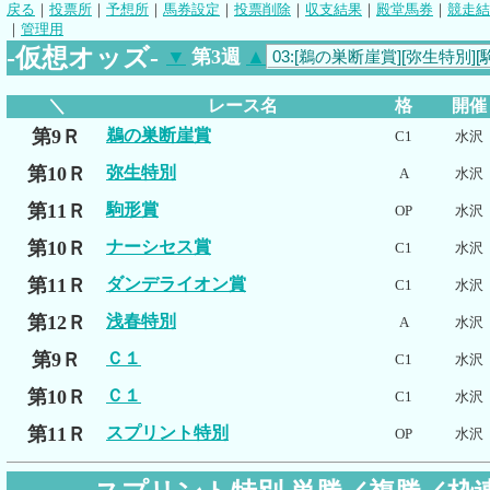
戻る
｜
投票所
｜
予想所
｜
馬券設定
｜
投票削除
｜
収支結果
｜
殿堂馬券
｜
競走結
｜
管理用
-仮想オッズ-
▼
第3週
▲
＼
レース名
格
開催
第9Ｒ
鵜の巣断崖賞
C1
水沢
第10Ｒ
弥生特別
A
水沢
第11Ｒ
駒形賞
OP
水沢
第10Ｒ
ナーシセス賞
C1
水沢
第11Ｒ
ダンデライオン賞
C1
水沢
第12Ｒ
浅春特別
A
水沢
第9Ｒ
Ｃ１
C1
水沢
第10Ｒ
Ｃ１
C1
水沢
第11Ｒ
スプリント特別
OP
水沢