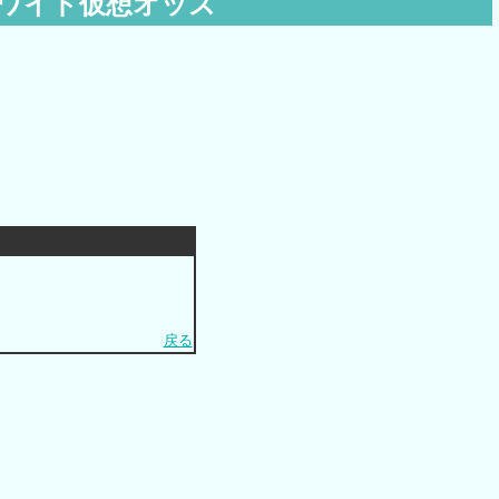
／ワイド仮想オッズ
戻る