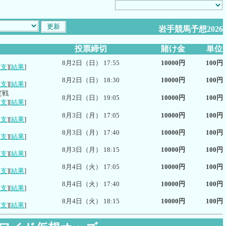
岩手競馬予想2026
投票締切
賭け金
単位
8月2日（日） 17:55
10000円
100円
収支
][
結果
]
8月2日（日） 18:30
10000円
100円
収支
][
結果
]
定戦
8月2日（日） 19:05
10000円
100円
収支
][
結果
]
8月3日（月） 17:05
10000円
100円
収支
][
結果
]
8月3日（月） 17:40
10000円
100円
収支
][
結果
]
8月3日（月） 18:15
10000円
100円
収支
][
結果
]
8月4日（火） 17:05
10000円
100円
収支
][
結果
]
8月4日（火） 17:40
10000円
100円
収支
][
結果
]
8月4日（火） 18:15
10000円
100円
収支
][
結果
]