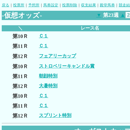
戻る
｜
投票所
｜
予想所
｜
馬券設定
｜
投票削除
｜
収支結果
｜
殿堂馬券
｜
競走結
-仮想オッズ-
▼
第23週
▲
＼
レース名
第10Ｒ
Ｃ１
第11Ｒ
Ｃ１
第12Ｒ
フェアリーカップ
第10Ｒ
ストロベリーキャンドル賞
第11Ｒ
朝顔特別
第12Ｒ
大暑特別
第10Ｒ
Ｃ１
第11Ｒ
Ｃ１
第12Ｒ
スプリント特別