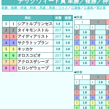
チックウィード賞 単勝／複勝／
単勝・複勝・枠連・枠単・馬連・馬単・ワイド
／
三連複
／
三連単
／
実計算
■枠連
馬柱
単勝
複勝
1
2
1
1
シアトルプリンセス
1.4
1.0
1
1
2
2
タイキモンストル
23.7
9.4
2
1.0
2
3
3
アイディアリスト
23.7
9.4
3
1.0
3
1.0
4
4
サクラトップラン
4
1.0
4
1.0
3.9
2.0
5
1.0
5
1.0
5
5
キッカケ
3.9
2.0
6
1.0
6
1.0
6
6
オロスコピオ
23.7
9.4
7
1.0
7
1.0
7
7
アクロスザシーズ
23.7
9.4
8
1.0
8
1.0
8
8
ヒロシゲウェーブ
3.9
2.0
■枠単
1
2
1
1
1.0
2
1.0
2
3
1.0
3
1.0
4
1.0
4
1.0
5
1.0
5
1.0
6
1.0
6
1.0