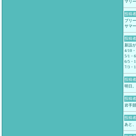
マリー
投稿
ブリー
サマー
投稿者：
新設が
4/10
5/1・
6/5・
7/3・1
投稿
明日。兵
投稿者：
岩手競
投稿
あと、３