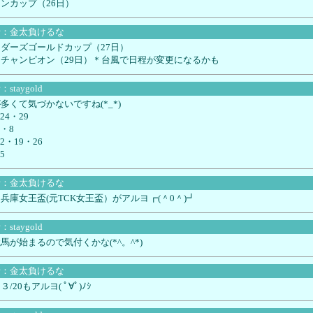
ンカップ（26日）
者：金太負けるな
ダーズゴールドカップ（27日）
チャンピオン（29日）＊台風で日程が変更になるかも
staygold
多くて気づかないですね(*_*)
・24・29
6・8
12・19・26
5
者：金太負けるな
庫女王盃(元TCK女王盃）がアルヨ┏⁠(⁠＾⁠0⁠＾⁠)⁠┛
staygold
馬が始まるので気付くかな(*^。^*)
者：金太負けるな
/20もアルヨ( ﾟ∀ﾟ)ﾉｼ