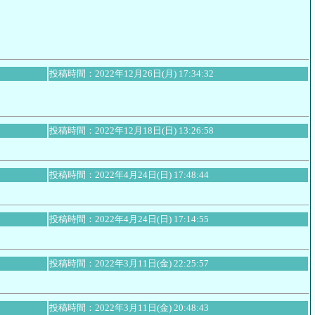
投稿時間：2022年12月26日(月) 17:34:32
投稿時間：2022年12月18日(日) 13:26:58
投稿時間：2022年4月24日(日) 17:48:44
投稿時間：2022年4月24日(日) 17:14:55
投稿時間：2022年3月11日(金) 22:25:57
投稿時間：2022年3月11日(金) 20:48:43