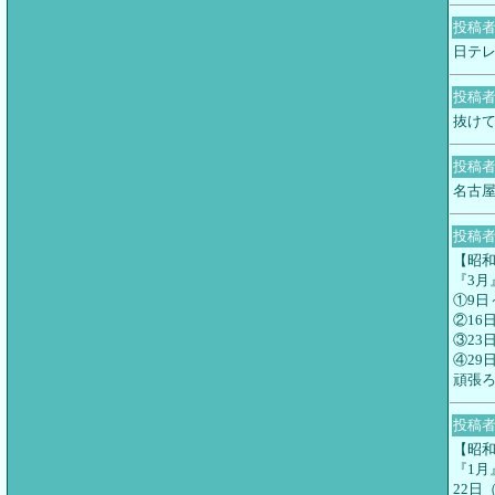
投稿
日テレ盃
投稿者：
抜けて
投稿
名古屋グ
投稿
【昭
『3月
①9日
②16
③23
④29
頑張ろ
投稿
【昭和
『1月
22日