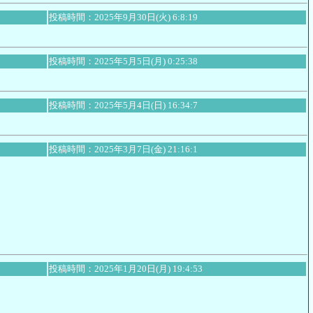
投稿時間：2025年9月30日(火) 6:8:19
投稿時間：2025年5月5日(月) 0:25:38
投稿時間：2025年5月4日(日) 16:34:7
投稿時間：2025年3月7日(金) 21:16:1
投稿時間：2025年1月20日(月) 19:4:53