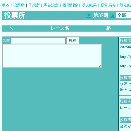
戻る
｜
投票所
｜
予想所
｜
馬券設定
｜
投票削除
｜
収支結果
｜
殿堂馬券
｜
競走結
-投票所-
▼
第37週
▲
＼
レース名
格
名前
投稿者：
202
http:/
http:/
投稿者：
水沢
盛岡
投稿
レース中
投稿者：
金沢