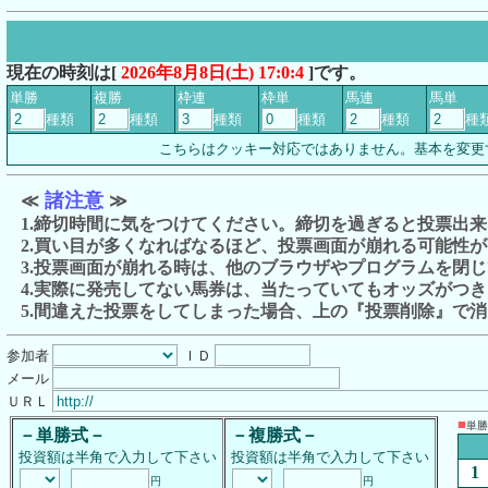
現在の時刻は[
2026年8月8日(土) 17:0:4
]です。
単勝
複勝
枠連
枠単
馬連
馬単
種類
種類
種類
種類
種類
種
こちらはクッキー対応ではありません。基本を変更
諸注意
≪
≫
1.締切時間に気をつけてください。締切を過ぎると投票出
2.買い目が多くなればなるほど、投票画面が崩れる可能性
3.投票画面が崩れる時は、他のブラウザやプログラムを閉
4.実際に発売してない馬券は、当たっていてもオッズがつ
5.間違えた投票をしてしまった場合、上の『投票削除』で
参加者
ＩＤ
メール
ＵＲＬ
■
単
－単勝式－
－複勝式－
投資額は半角で入力して下さい
投資額は半角で入力して下さい
1
円
円