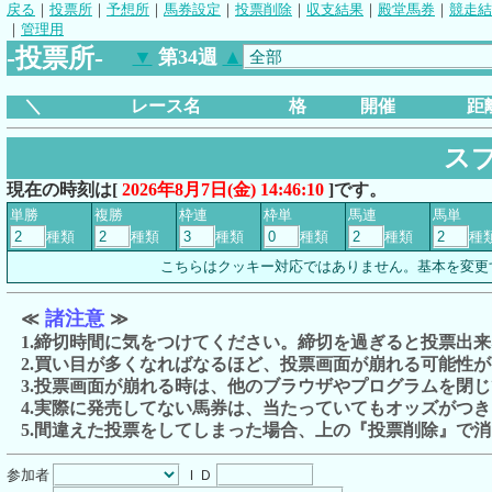
戻る
｜
投票所
｜
予想所
｜
馬券設定
｜
投票削除
｜
収支結果
｜
殿堂馬券
｜
競走結
｜
管理用
-投票所-
▼
第34週
▲
＼
レース名
格
開催
距
ス
現在の時刻は[
2026年8月7日(金) 14:46:10
]です。
単勝
複勝
枠連
枠単
馬連
馬単
種類
種類
種類
種類
種類
種
こちらはクッキー対応ではありません。基本を変更
諸注意
≪
≫
1.締切時間に気をつけてください。締切を過ぎると投票出
2.買い目が多くなればなるほど、投票画面が崩れる可能性
3.投票画面が崩れる時は、他のブラウザやプログラムを閉
4.実際に発売してない馬券は、当たっていてもオッズがつ
5.間違えた投票をしてしまった場合、上の『投票削除』で
参加者
ＩＤ