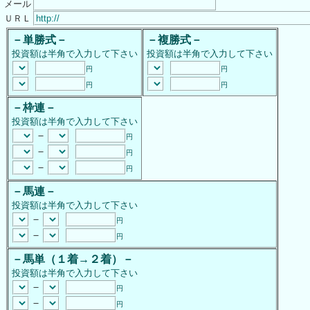
メール
ＵＲＬ
－単勝式－
－複勝式－
投資額は半角で入力して下さい
投資額は半角で入力して下さい
円
円
円
円
－枠連－
投資額は半角で入力して下さい
－
円
－
円
－
円
－馬連－
投資額は半角で入力して下さい
－
円
－
円
－馬単（１着→２着）－
投資額は半角で入力して下さい
－
円
－
円