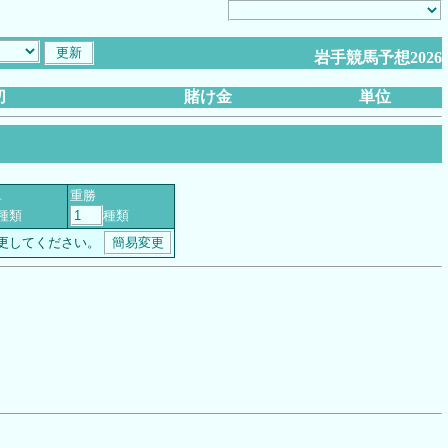
岩手競馬予想2026
切
賭け金
単位
単
重勝
種類
種類
更してください。