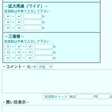
－拡大馬連（ワイド）－
投資額は半角で入力して下さい
－
円
－
円
－
円
－三連複－
投資額は半角で入力して下さい
－
－
円
－
－
円
－
－
円
－コメント－
買い方
合計
円
－買い目表示－