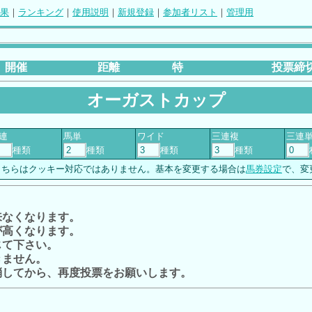
果
｜
ランキング
｜
使用説明
｜
新規登録
｜
参加者リスト
｜
管理用
開催
距離
特
投票締
オーガストカップ
連
馬単
ワイド
三連複
三連
種類
種類
種類
種類
こちらはクッキー対応ではありません。基本を変更する場合は
馬券設定
で、変
来なくなります。
が高くなります。
じて下さい。
きません。
消してから、再度投票をお願いします。