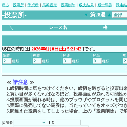
戻る
｜
投票所
｜
予想所
｜
馬券設定
｜
投票削除
｜
収支結果
｜
殿堂馬券
｜
競走結
-投票所-
▼
第28週
▲
＼
レース名
格
現在の時刻は[
2026年8月8日(土) 5:21:42
]です。
単勝
複勝
枠連
枠単
馬
種類
種類
種類
種類
諸注意
≪
≫
1.締切時間に気をつけてください。締切を過ぎると投票出
2.買い目が多くなればなるほど、投票画面が崩れる可能性
3.投票画面が崩れる時は、他のブラウザやプログラムを閉
4.実際に発売してない馬券は、当たっていてもオッズがつ
5.間違えた投票をしてしまった場合、上の『投票削除』で
参加者
ＩＤ