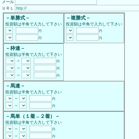
メール
ＵＲＬ
－単勝式－
－複勝式－
投資額は半角で入力して下さい
投資額は半角で入力して下さい
円
円
円
円
－枠連－
投資額は半角で入力して下さい
－
円
－
円
－
円
－馬連－
投資額は半角で入力して下さい
－
円
－
円
－馬単（１着→２着）－
投資額は半角で入力して下さい
－
円
－
円