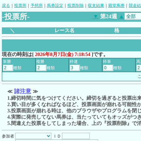
戻る
｜
投票所
｜
予想所
｜
馬券設定
｜
投票削除
｜
収支結果
｜
殿堂馬券
｜
競走結
-投票所-
▼
第24週
▲
＼
レース名
格
現在の時刻は[
2026年8月7日(金) 7:18:54
]です。
単勝
複勝
枠連
枠単
馬
種類
種類
種類
種類
諸注意
≪
≫
1.締切時間に気をつけてください。締切を過ぎると投票出
2.買い目が多くなればなるほど、投票画面が崩れる可能性
3.投票画面が崩れる時は、他のブラウザやプログラムを閉
4.実際に発売してない馬券は、当たっていてもオッズがつ
5.間違えた投票をしてしまった場合、上の『投票削除』で
参加者
ＩＤ