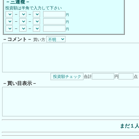
－三連複－
投資額は半角で入力して下さい
－
－
円
－
－
円
－
－
円
－コメント－
買い方
合計
円
点
－買い目表示－
まだ１