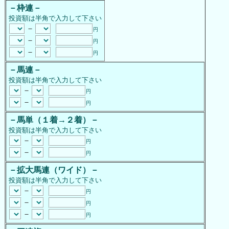
－枠連－
投資額は半角で入力して下さい
－
円
－
円
－
円
－馬連－
投資額は半角で入力して下さい
－
円
－
円
－馬単（１着→２着）－
投資額は半角で入力して下さい
－
円
－
円
－拡大馬連（ワイド）－
投資額は半角で入力して下さい
－
円
－
円
－
円