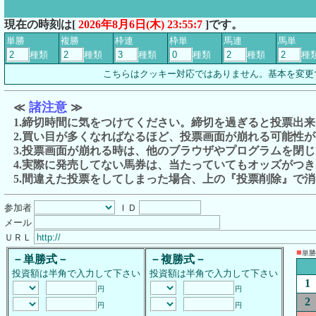
現在の時刻は[
2026年8月6日(木) 23:55:7
]です。
単勝
複勝
枠連
枠単
馬連
馬単
種類
種類
種類
種類
種類
種
こちらはクッキー対応ではありません。基本を変更
諸注意
≪
≫
1.締切時間に気をつけてください。締切を過ぎると投票出
2.買い目が多くなればなるほど、投票画面が崩れる可能性
3.投票画面が崩れる時は、他のブラウザやプログラムを閉
4.実際に発売してない馬券は、当たっていてもオッズがつ
5.間違えた投票をしてしまった場合、上の『投票削除』で
参加者
ＩＤ
メール
ＵＲＬ
■
単
－単勝式－
－複勝式－
投資額は半角で入力して下さい
投資額は半角で入力して下さい
1
円
円
2
円
円