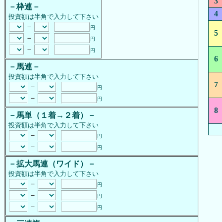
3
－枠連－
4
投資額は半角で入力して下さい
－
円
5
－
円
－
円
6
－馬連－
投資額は半角で入力して下さい
7
－
円
－
円
8
－馬単（１着→２着）－
投資額は半角で入力して下さい
－
円
－
円
－拡大馬連（ワイド）－
投資額は半角で入力して下さい
－
円
－
円
－
円