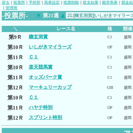
戻る
｜
投票所
｜
予想所
｜
馬券設定
｜
投票削除
｜
収支結果
｜
殿堂馬券
｜
競走結
｜
管理用
-投票所-
▼
第21週
▲
＼
レース名
格
開催
第9Ｒ
幽玄洞賞
C1
盛岡
第10Ｒ
いしがきマイラーズ
OP
盛岡
第11Ｒ
Ｃ１
C1
盛岡
第10Ｒ
楽天競馬賞
C1
盛岡
第11Ｒ
オッズパーク賞
C1
盛岡
第12Ｒ
マーキュリーカップ
GIII
盛岡
第10Ｒ
Ｃ１
C1
盛岡
第11Ｒ
ハヤテ特別
OP
盛岡
第12Ｒ
スプリント特別
OP
盛岡