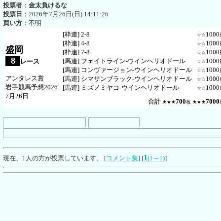
投票者
：
金太負けるな
投票日
：2026年7月26日(日) 14:11:26
買い方
：不明
[枠連]
2-8
1000
☆☆
[枠連]
4-8
1000
☆☆
盛岡
[枠連]
7-8
1000
☆☆
8
[馬連]
フェイトライン-ウインヘリオドール
1000
レース
☆☆
[馬連]
コンヴァージョン-ウインヘリオドール
1000
☆☆
アンタレス賞
[馬連]
シマサンブラック-ウインヘリオドール
1000
☆☆
岩手競馬予想2026
[馬連]
ミズノミヤコ-ウインヘリオドール
1000
☆☆
7月26日
合計
700
7000
★★★
枚
★★★
1
現在、1人の方が投票しています。 [
コメント集
] [
(1～1)
]