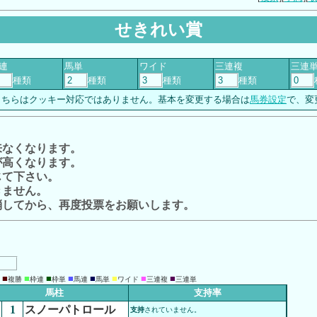
せきれい賞
連
馬単
ワイド
三連複
三連
種類
種類
種類
種類
こちらはクッキー対応ではありません。基本を変更する場合は
馬券設定
で、変
来なくなります。
が高くなります。
じて下さい。
きません。
消してから、再度投票をお願いします。
■
■
■
■
■
■
■
■
勝
複勝
枠連
枠単
馬連
馬単
ワイド
三連複
三連単
馬柱
支持率
1
スノーパトロール
支持
されていません。