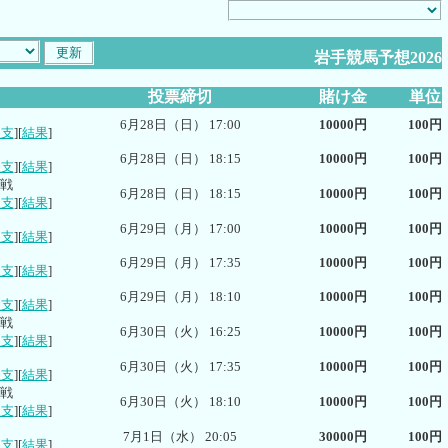
岩手競馬予想2026
投票締切
賭け金
単位
6月28日（日） 17:00
10000円
100円
収支
][
結果
]
6月28日（日） 18:15
10000円
100円
収支
][
結果
]
定戦
6月28日（日） 18:15
10000円
100円
収支
][
結果
]
6月29日（月） 17:00
10000円
100円
収支
][
結果
]
6月29日（月） 17:35
10000円
100円
収支
][
結果
]
6月29日（月） 18:10
10000円
100円
収支
][
結果
]
定戦
6月30日（火） 16:25
10000円
100円
収支
][
結果
]
6月30日（火） 17:35
10000円
100円
収支
][
結果
]
定戦
6月30日（火） 18:10
10000円
100円
収支
][
結果
]
7月1日（水） 20:05
30000円
100円
収支
][
結果
]