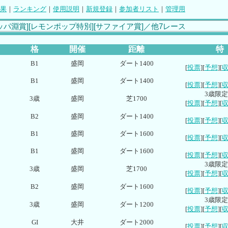
果
｜
ランキング
｜
使用説明
｜
新規登録
｜
参加者リスト
｜
管理用
格
開催
距離
特
B1
盛岡
ダート1400
[
投票
][
予想
][
B1
盛岡
ダート1400
[
投票
][
予想
][
3歳限
3歳
盛岡
芝1700
[
投票
][
予想
][
B2
盛岡
ダート1400
[
投票
][
予想
][
B1
盛岡
ダート1600
[
投票
][
予想
][
B1
盛岡
ダート1600
[
投票
][
予想
][
3歳限
3歳
盛岡
芝1700
[
投票
][
予想
][
B2
盛岡
ダート1600
[
投票
][
予想
][
3歳限
3歳
盛岡
ダート1200
[
投票
][
予想
][
GI
大井
ダート2000
[
投票
][
予想
][