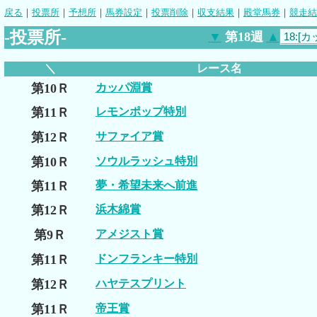
戻る
｜
投票所
｜
予想所
｜
馬券設定
｜
投票削除
｜
収支結果
｜
殿堂馬券
｜
競走結
-投票所-
▼
第18週
▲
＼
レース名
第10Ｒ
カッパ淵賞
第11Ｒ
レモンポップ特別
第12Ｒ
サファイア賞
第10Ｒ
ソウルラッシュ特別
第11Ｒ
夢・希望未来へ前進
第12Ｒ
浜木綿賞
第9Ｒ
アメジスト賞
第11Ｒ
ドンフランキー特別
第12Ｒ
ハヤテスプリント
第11Ｒ
帝王賞