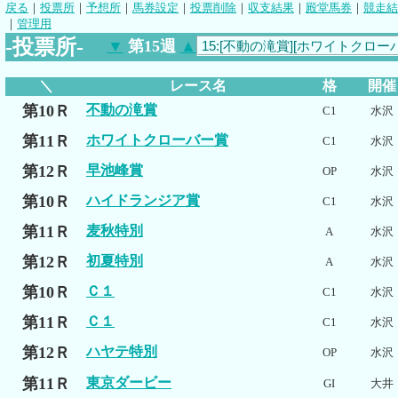
戻る
｜
投票所
｜
予想所
｜
馬券設定
｜
投票削除
｜
収支結果
｜
殿堂馬券
｜
競走結
｜
管理用
-投票所-
▼
第15週
▲
＼
レース名
格
開催
第10Ｒ
不動の滝賞
C1
水沢
第11Ｒ
ホワイトクローバー賞
C1
水沢
第12Ｒ
早池峰賞
OP
水沢
第10Ｒ
ハイドランジア賞
C1
水沢
第11Ｒ
麦秋特別
A
水沢
第12Ｒ
初夏特別
A
水沢
第10Ｒ
Ｃ１
C1
水沢
第11Ｒ
Ｃ１
C1
水沢
第12Ｒ
ハヤテ特別
OP
水沢
第11Ｒ
東京ダービー
GI
大井