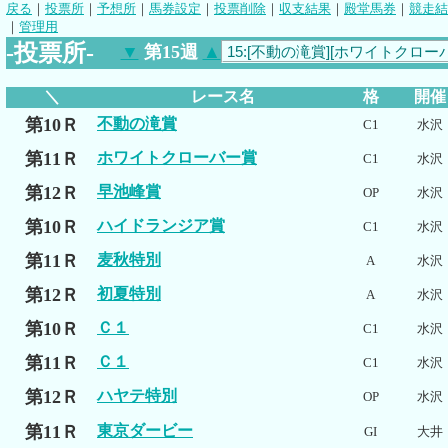
戻る
｜
投票所
｜
予想所
｜
馬券設定
｜
投票削除
｜
収支結果
｜
殿堂馬券
｜
競走結
｜
管理用
-投票所-
▼
第15週
▲
＼
レース名
格
開催
第10Ｒ
不動の滝賞
C1
水沢
第11Ｒ
ホワイトクローバー賞
C1
水沢
第12Ｒ
早池峰賞
OP
水沢
第10Ｒ
ハイドランジア賞
C1
水沢
第11Ｒ
麦秋特別
A
水沢
第12Ｒ
初夏特別
A
水沢
第10Ｒ
Ｃ１
C1
水沢
第11Ｒ
Ｃ１
C1
水沢
第12Ｒ
ハヤテ特別
OP
水沢
第11Ｒ
東京ダービー
GI
大井