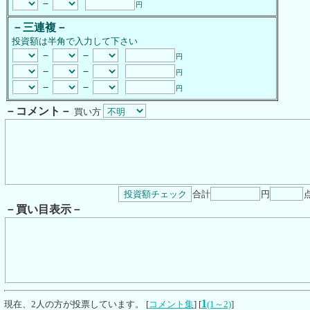
－
円
－三連複－
投資額は半角で入力して下さい
－
－
円
－
－
円
－
－
円
－コメント－
買い方
合計
円
－買い目表示－
1
現在、2人の方が投票しています。 [
コメント集
] [
(1～2)
]