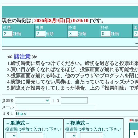
現在の時刻は[
2026年8月9日(日) 0:20:10
]です。
単勝
複勝
枠連
枠単
馬
種類
種類
種類
種類
諸注意
≪
≫
1.締切時間に気をつけてください。締切を過ぎると投票出
2.買い目が多くなればなるほど、投票画面が崩れる可能性
3.投票画面が崩れる時は、他のブラウザやプログラムを閉
4.実際に発売してない馬券は、当たっていてもオッズがつ
5.間違えた投票をしてしまった場合、上の『投票削除』で
参加者
ＩＤ
メール
ＵＲＬ
■
単
－単勝式－
－複勝式－
投資額は半角で入力して下さい
投資額は半角で入力して下さい
1
円
円