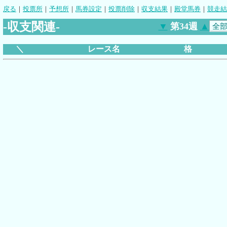
戻る
｜
投票所
｜
予想所
｜
馬券設定
｜
投票削除
｜
収支結果
｜
殿堂馬券
｜
競走結
-収支関連-
▼
第34週
▲
＼
レース名
格