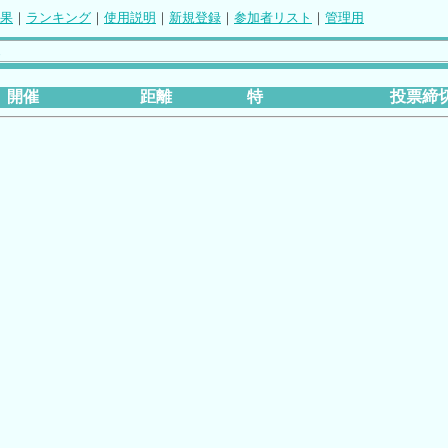
果
｜
ランキング
｜
使用説明
｜
新規登録
｜
参加者リスト
｜
管理用
開催
距離
特
投票締
s