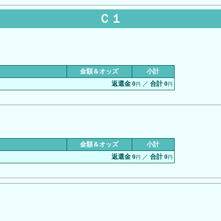
Ｃ１
金額＆オッズ
小計
返還金
0
／
合計
0
円
円
金額＆オッズ
小計
返還金
0
／
合計
0
円
円
s