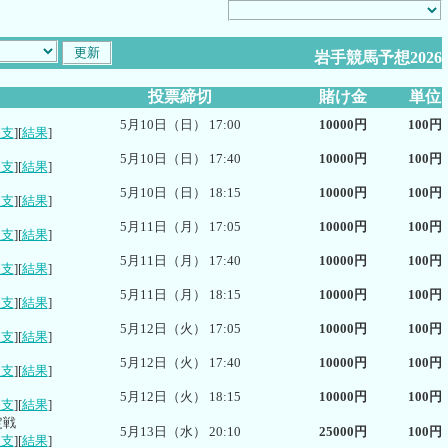
岩手競馬予想2026
投票締切
賭け金
単位
5月10日（日） 17:00
10000円
100円
収支
][
結果
]
5月10日（日） 17:40
10000円
100円
収支
][
結果
]
5月10日（日） 18:15
10000円
100円
収支
][
結果
]
5月11日（月） 17:05
10000円
100円
収支
][
結果
]
5月11日（月） 17:40
10000円
100円
収支
][
結果
]
5月11日（月） 18:15
10000円
100円
収支
][
結果
]
5月12日（火） 17:05
10000円
100円
収支
][
結果
]
5月12日（火） 17:40
10000円
100円
収支
][
結果
]
5月12日（火） 18:15
10000円
100円
収支
][
結果
]
定戦
5月13日（水） 20:10
25000円
100円
収支
][
結果
]