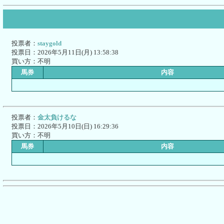
投票者
：
staygold
投票日
：2026年5月11日(月) 13:58:38
買い方
：不明
馬券
内容
投票者
：
金太負けるな
投票日
：2026年5月10日(日) 16:29:36
買い方
：不明
馬券
内容