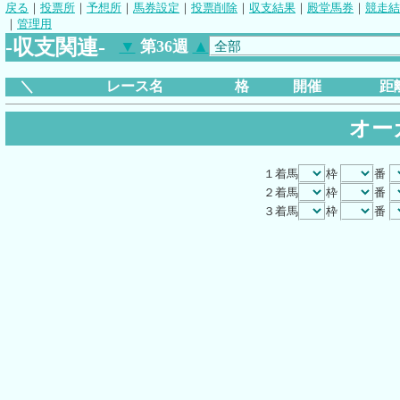
戻る
｜
投票所
｜
予想所
｜
馬券設定
｜
投票削除
｜
収支結果
｜
殿堂馬券
｜
競走結
｜
管理用
-収支関連-
▼
第36週
▲
＼
レース名
格
開催
距
オー
１着馬
枠
番
２着馬
枠
番
３着馬
枠
番