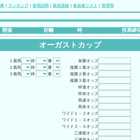
果
｜
ランキング
｜
使用説明
｜
新規登録
｜
参加者リスト
｜
管理用
開催
距離
特
投票締
オーガストカップ
１着馬
枠
番
単勝オッズ
２着馬
枠
番
複勝１着オッズ
３着馬
枠
番
複勝２着オッズ
複勝３着オッズ
枠連オッズ
枠単オッズ
馬連オッズ
馬単オッズ
ワイド１－２オッズ
ワイド１－３オッズ
ワイド２－３オッズ
三連複オッズ
三連単オッズ