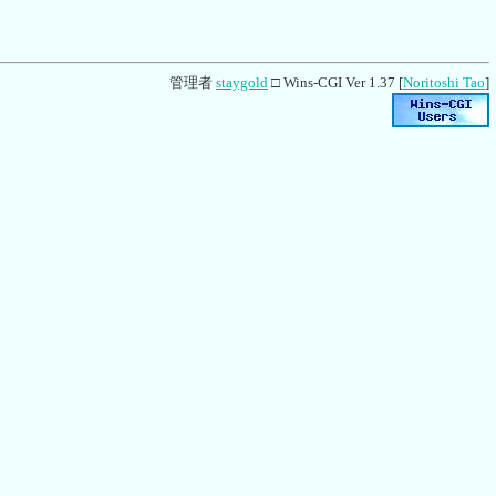
tandard [表示時間] 0.04秒
管理者
staygold
□ Wins-CGI Ver 1.37 [
Noritoshi Tao
]