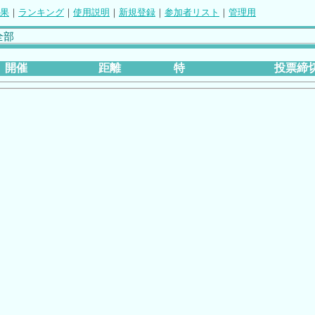
果
｜
ランキング
｜
使用説明
｜
新規登録
｜
参加者リスト
｜
管理用
開催
距離
特
投票締
s