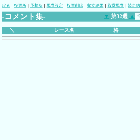
戻る
｜
投票所
｜
予想所
｜
馬券設定
｜
投票削除
｜
収支結果
｜
殿堂馬券
｜
競走結
-コメント集-
▼
第32週
▲
＼
レース名
格