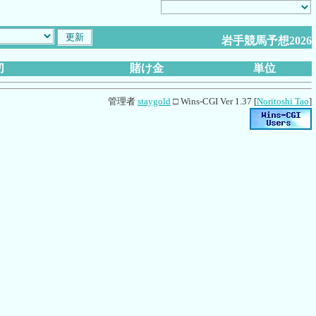
岩手競馬予想2026
切
賭け金
単位
tandard [表示時間] 0.04秒
管理者
staygold
□ Wins-CGI Ver 1.37 [
Noritoshi Tao
]