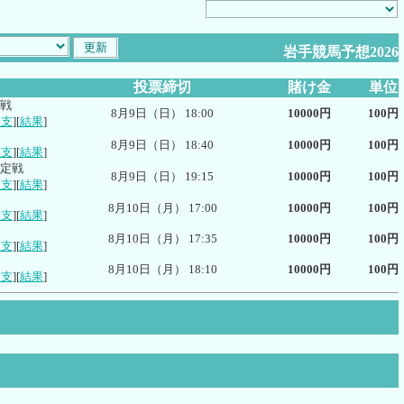
岩手競馬予想2026
投票締切
賭け金
単位
定戦
8月9日（日） 18:00
10000円
100円
収支
][
結果
]
8月9日（日） 18:40
10000円
100円
収支
][
結果
]
限定戦
8月9日（日） 19:15
10000円
100円
収支
][
結果
]
8月10日（月） 17:00
10000円
100円
収支
][
結果
]
8月10日（月） 17:35
10000円
100円
収支
][
結果
]
8月10日（月） 18:10
10000円
100円
収支
][
結果
]