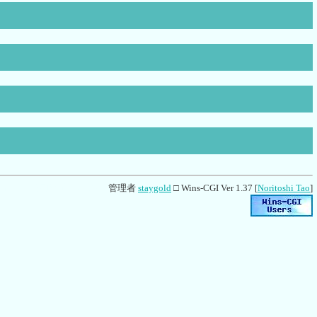
tandard [表示時間] 0.04秒
管理者
staygold
□ Wins-CGI Ver 1.37 [
Noritoshi Tao
]