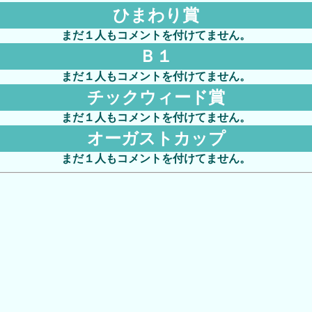
ひまわり賞
まだ１人もコメントを付けてません。
Ｂ１
まだ１人もコメントを付けてません。
チックウィード賞
まだ１人もコメントを付けてません。
オーガストカップ
まだ１人もコメントを付けてません。
s