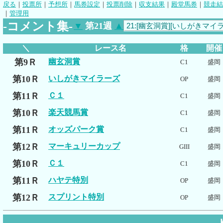
戻る
｜
投票所
｜
予想所
｜
馬券設定
｜
投票削除
｜
収支結果
｜
殿堂馬券
｜
競走結
｜
管理用
-コメント集-
▼
第21週
▲
＼
レース名
格
開催
第9Ｒ
幽玄洞賞
C1
盛岡
第10Ｒ
いしがきマイラーズ
OP
盛岡
第11Ｒ
Ｃ１
C1
盛岡
第10Ｒ
楽天競馬賞
C1
盛岡
第11Ｒ
オッズパーク賞
C1
盛岡
第12Ｒ
マーキュリーカップ
GIII
盛岡
第10Ｒ
Ｃ１
C1
盛岡
第11Ｒ
ハヤテ特別
OP
盛岡
第12Ｒ
スプリント特別
OP
盛岡