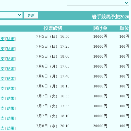
岩手競馬予想2026
投票締切
賭け金
単位
7月5日（日） 16:50
10000円
100円
収支
][
結果
]
7月5日（日） 17:25
10000円
100円
収支
][
結果
]
7月5日（日） 18:00
10000円
100円
収支
][
結果
]
7月6日（月） 17:05
10000円
100円
収支
][
結果
]
7月6日（月） 17:40
10000円
100円
収支
][
結果
]
7月6日（月） 18:15
10000円
100円
収支
][
結果
]
7月7日（火） 16:55
10000円
100円
収支
][
結果
]
7月7日（火） 17:35
10000円
100円
収支
][
結果
]
7月7日（火） 18:10
10000円
100円
収支
][
結果
]
7月8日（水） 20:10
20000円
100円
収支
][
結果
]