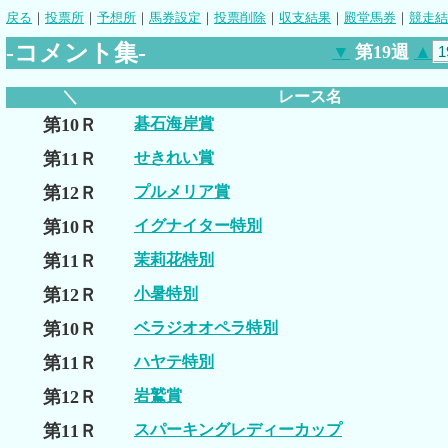
戻る
｜
投票所
｜
予想所
｜
馬券設定
｜
投票削除
｜
収支結果
｜
殿堂馬券
｜
競走結
-コメント集-
▼
第19週
▲
＼
レース名
第10Ｒ
碁石海岸賞
第11Ｒ
せきれい賞
第12Ｒ
プルメリア賞
第10Ｒ
イグナイター特別
第11Ｒ
茉莉花特別
第12Ｒ
小暑特別
第10Ｒ
ベラジオオペラ特別
第11Ｒ
ハヤテ特別
第12Ｒ
岩鷲賞
第11Ｒ
スパーキングレディーカップ