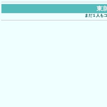
東
まだ１人も