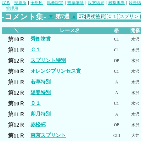
戻る
｜
投票所
｜
予想所
｜
馬券設定
｜
投票削除
｜
収支結果
｜
殿堂馬券
｜
競走結
｜
管理用
-コメント集-
▼
第7週
▲
＼
レース名
格
開催
第10Ｒ
秀衡塗賞
C1
水沢
第11Ｒ
Ｃ１
C1
水沢
第12Ｒ
スプリント特別
OP
水沢
第10Ｒ
オレンジプリンセス賞
C1
水沢
第11Ｒ
若草特別
A
水沢
第12Ｒ
陽春特別
A
水沢
第10Ｒ
Ｃ１
C1
水沢
第11Ｒ
卯月特別
A
水沢
第12Ｒ
赤松杯
OP
水沢
第11Ｒ
東京スプリント
GIII
大井