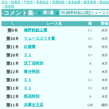
戻る
｜
投票所
｜
予想所
｜
馬券設定
｜
投票削除
｜
収支結果
｜
殿堂馬券
｜
競走結
｜
管理用
-コメント集-
▼
第5週
▲
＼
レース名
格
開催
第9Ｒ
橋野鉄鉱山賞
C1
水沢
第10Ｒ
リューココリネ賞
C1
水沢
第11Ｒ
白嶺賞
OP
水沢
第10Ｒ
Ｃ１
C1
水沢
第11Ｒ
沈丁花特別
A
水沢
第12Ｒ
春分特別
A
水沢
第10Ｒ
Ｃ１
C1
水沢
第11Ｒ
Ｃ１
C1
水沢
第12Ｒ
桜花特別
A
水沢
第11Ｒ
兵庫女王盃
GIII
園田