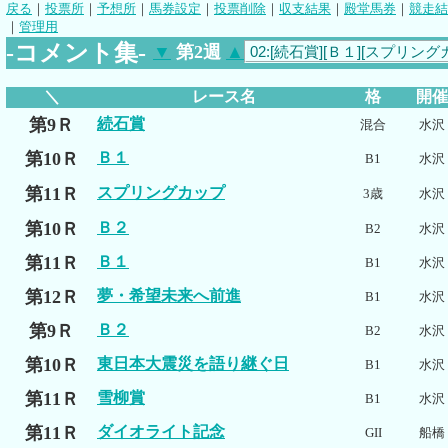
戻る
｜
投票所
｜
予想所
｜
馬券設定
｜
投票削除
｜
収支結果
｜
殿堂馬券
｜
競走結
｜
管理用
-コメント集-
▼
第2週
▲
＼
レース名
格
開催
第9Ｒ
続石賞
混合
水沢
第10Ｒ
Ｂ１
B1
水沢
第11Ｒ
スプリングカップ
3歳
水沢
第10Ｒ
Ｂ２
B2
水沢
第11Ｒ
Ｂ１
B1
水沢
第12Ｒ
夢・希望未来へ前進
B1
水沢
第9Ｒ
Ｂ２
B2
水沢
第10Ｒ
東日本大震災を語り継ぐ日
B1
水沢
第11Ｒ
雪柳賞
B1
水沢
第11Ｒ
ダイオライト記念
GII
船橋