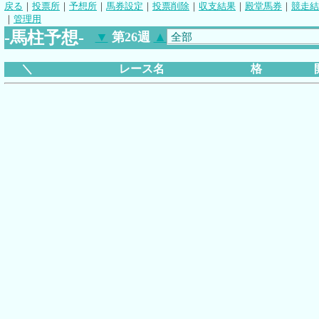
戻る
｜
投票所
｜
予想所
｜
馬券設定
｜
投票削除
｜
収支結果
｜
殿堂馬券
｜
競走結
｜
管理用
-馬柱予想-
▼
第26週
▲
＼
レース名
格