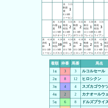
水
3.15
駒形
1
賞
8ト8枠
トーセン
水
3.29
水
3.31
水
3.15
水
3.30
水
3.31
白嶺
桜花
駒形
春分
桜花
11
2
2
1
3
賞
特別
賞
特別
特別
12ト9枠
8ト8枠
8ト3枠
12ト11枠
8ト2枠
カナオー
ライアン
ボウトロ
フレイム
ライアン
水
4.14
水
4.14
水
4.14
水
4.14
水
4.29
水
4.14
水
赤松
卯月
赤松
赤松
晩春
卯月
桜
1
10
5
2
2
5
杯
特別
杯
杯
特別
特別
特
10ト1枠
11ト9枠
10ト7枠
10ト3枠
9ト8枠
11ト4枠
6ト
トーセン
スズカゴ
ヒロシク
ヒロシク
サンマル
スズカゴ
グ
着順
枠番
馬番
馬名
1
3
3
ルコルセール
着
2
8
12
ヒロシクン
着
3
4
4
スズカゴウケ
着
4
2
2
カナオールウ
着
5
6
8
ドルズプライ
着