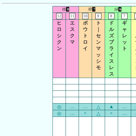
桃
8
橙
7
緑
6
12
11
10
9
8
7
ヒ
エ
ボ
ト
ド
ギ
ロ
ス
ウ
｜
ル
ャ
シ
ク
ト
セ
ズ
レ
ク
マ
ロ
ン
プ
ッ
ン
イ
マ
ラ
ト
ッ
イ
シ
ス
モ
レ
ス
…
…
▲
…
◎
△
…
×
×
…
◎
△