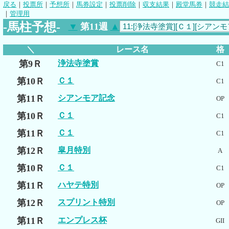
戻る
｜
投票所
｜
予想所
｜
馬券設定
｜
投票削除
｜
収支結果
｜
殿堂馬券
｜
競走結
｜
管理用
-馬柱予想-
▼
第11週
▲
＼
レース名
格
第9Ｒ
浄法寺塗賞
C1
第10Ｒ
Ｃ１
C1
第11Ｒ
シアンモア記念
OP
第10Ｒ
Ｃ１
C1
第11Ｒ
Ｃ１
C1
第12Ｒ
皐月特別
A
第10Ｒ
Ｃ１
C1
第11Ｒ
ハヤテ特別
OP
第12Ｒ
スプリント特別
OP
第11Ｒ
エンプレス杯
GII