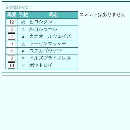
金太負けるな：
コメントはありません
馬番
予想
馬名
ヒロシクン
12
◎
ルコルセール
3
○
カナオールウェイズ
2
▲
トーセンマッシモ
9
△
スズカゴウケツ
4
×
ドルズプライスレス
8
×
ボウトロイ
10
×