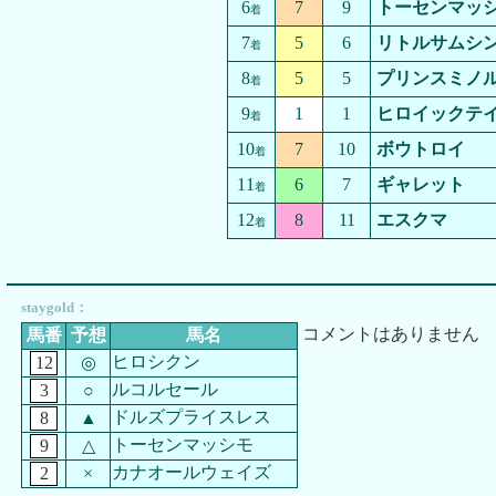
6
7
9
トーセンマッ
着
7
5
6
リトルサムシ
着
8
5
5
プリンスミノ
着
9
1
1
ヒロイックテ
着
10
7
10
ボウトロイ
着
11
6
7
ギャレット
着
12
8
11
エスクマ
着
staygold：
コメントはありません
馬番
予想
馬名
ヒロシクン
12
◎
ルコルセール
3
○
ドルズプライスレス
8
▲
トーセンマッシモ
9
△
カナオールウェイズ
2
×