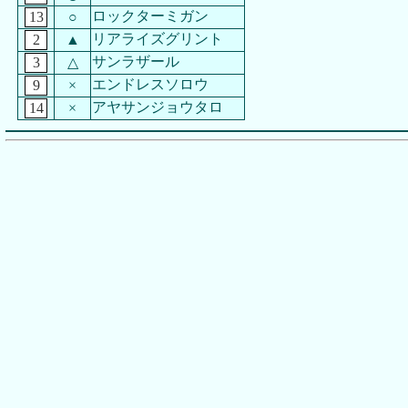
ロックターミガン
13
○
リアライズグリント
2
▲
サンラザール
3
△
エンドレスソロウ
9
×
アヤサンジョウタロ
14
×