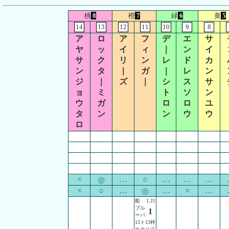
桃
8
橙
7
緑
6
黄
5
14
13
12
11
10
9
8
ア
ロ
ア
フ
デ
エ
サ
ヤ
ッ
イ
ィ
｜
ン
イ
サ
ク
リ
ン
レ
ド
カ
ン
タ
｜
ガ
｜
レ
ン
ジ
｜
ズ
｜
シ
ス
サ
ョ
ミ
ト
ソ
ン
ウ
ガ
ロ
ロ
ユ
タ
ン
ン
ウ
ウ
ロ
×
…
○
…
…
…
◎
×
○
…
…
×
…
◎
船
1.21
ブル
1
ーバ
13ト13枠